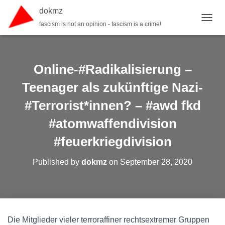
dokmz
fascism is not an opinion - fascism is a crime!
TOGGL
Online-#Radikalisierung –
Teenager als zukünftige Nazi-
#Terrorist*innen? – #awd fkd
#atomwaffendivision
#feuerkriegdivision
Published by
dokmz
on
September 28, 2020
Die Mitglieder vieler terroraffiner rechtsextremer Gruppen