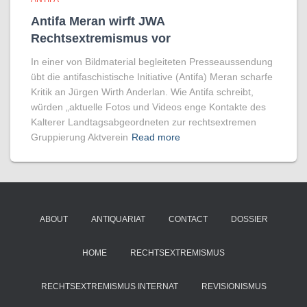
Antifa Meran wirft JWA
Rechtsextremismus vor
In einer von Bildmaterial begleiteten Presseaussendung
übt die antifaschistische Initiative (Antifa) Meran scharfe
Kritik an Jürgen Wirth Anderlan. Wie Antifa schreibt,
würden „aktuelle Fotos und Videos enge Kontakte des
Kalterer Landtagsabgeordneten zur rechtsextremen
Gruppierung Aktverein
Read more
ABOUT
ANTIQUARIAT
CONTACT
DOSSIER
HOME
RECHTSEXTREMISMUS
RECHTSEXTREMISMUS INTERNAT
REVISIONISMUS