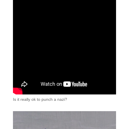
Is it really ok to punch a nazi?