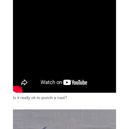
Is it really ok to punch a nazi?