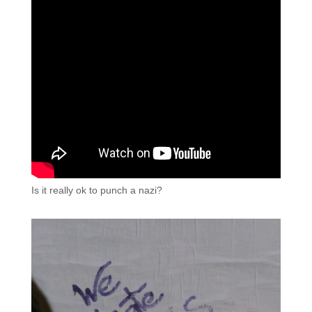
Is it really ok to punch a nazi?