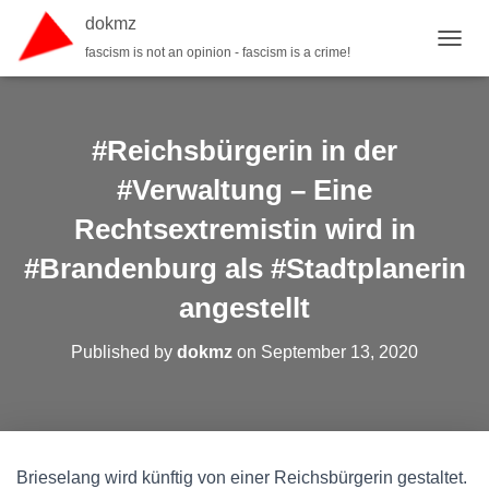
dokmz
fascism is not an opinion - fascism is a crime!
TOGGL
#Reichsbürgerin in der
#Verwaltung – Eine
Rechtsextremistin wird in
#Brandenburg als #Stadtplanerin
angestellt
Published by
dokmz
on
September 13, 2020
Brieselang wird künftig von einer Reichsbürgerin gestaltet.