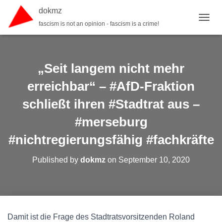
dokmz
fascism is not an opinion - fascism is a crime!
TOGGL
„Seit langem nicht mehr
erreichbar“ – #AfD-Fraktion
schließt ihren #Stadtrat aus –
#merseburg
#nichtregierungsfähig #fachkräfte
Published by
dokmz
on
September 10, 2020
Damit ist die Frage des Stadtratsvorsitzenden Roland