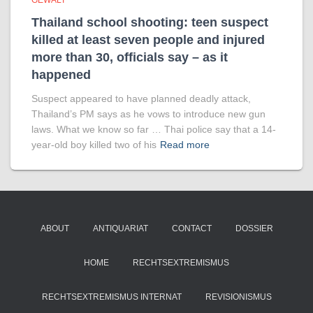
GEWALT
Thailand school shooting: teen suspect
killed at least seven people and injured
more than 30, officials say – as it
happened
Suspect appeared to have planned deadly attack,
Thailand’s PM says as he vows to introduce new gun
laws. What we know so far … Thai police say that a 14-
year-old boy killed two of his
Read more
ABOUT
ANTIQUARIAT
CONTACT
DOSSIER
HOME
RECHTSEXTREMISMUS
RECHTSEXTREMISMUS INTERNAT
REVISIONISMUS