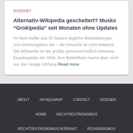
INTERNET
Alternativ-Wikipedia gescheitert? Musks
“Grokipedia” seit Monaten ohne Updates
Im April stellte das KI-System jegliche Bearbeitungen
von Usereingaben ein – die Ursache ist nicht bekannt.
Die Wikipedia ist die größte gemeinschaftlich betreute
Enzyklopädie der Welt. Ihre Beliebtheit macht aber nicht
nur der riesige Umfang
Read more
ABOUT
ANTIQUARIAT
CONTACT
DOSSIER
HOME
RECHTSEXTREMISMUS
RECHTSEXTREMISMUS INTERNAT
REVISIONISMUS