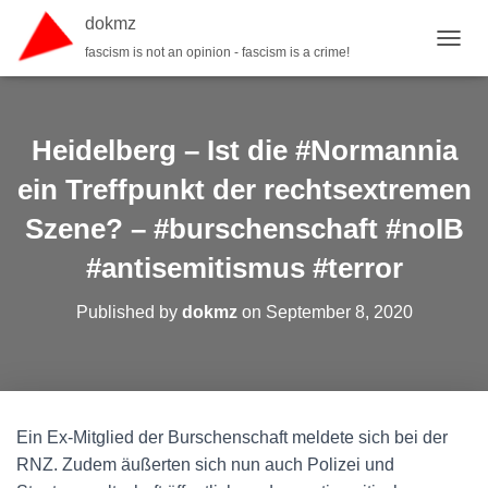
dokmz
fascism is not an opinion - fascism is a crime!
TOGGL
Heidelberg – Ist die #Normannia
ein Treffpunkt der rechtsextremen
Szene? – #burschenschaft #noIB
#antisemitismus #terror
Published by
dokmz
on
September 8, 2020
Ein Ex-Mitglied der Burschenschaft meldete sich bei der
RNZ. Zudem äußerten sich nun auch Polizei und