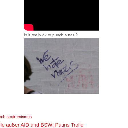
Is it really ok to punch a nazi?
echtsextremismus
lle außer AfD und BSW: Putins Trolle