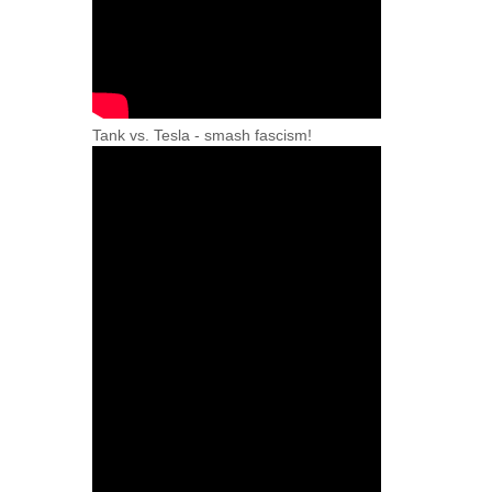
Tank vs. Tesla - smash fascism!