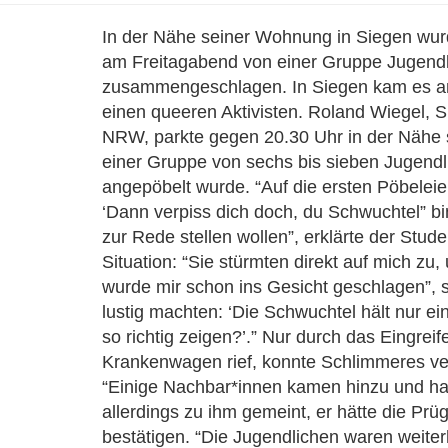
In der Nähe seiner Wohnung in Siegen w
am Freitagabend von einer Gruppe Jugendlic
zusammengeschlagen. In Siegen kam es am 
einen queeren Aktivisten. Roland Wiegel,
NRW, parkte gegen 20.30 Uhr in der Nähe 
einer Gruppe von sechs bis sieben Jugendli
angepöbelt wurde. “Auf die ersten Pöbeleien
‘Dann verpiss dich doch, du Schwuchtel” b
zur Rede stellen wollen”, erklärte der Stud
Situation: “Sie stürmten direkt auf mich zu
wurde mir schon ins Gesicht geschlagen”, 
lustig machten: ‘Die Schwuchtel hält nur e
so richtig zeigen?’.” Nur durch das Eingreif
Krankenwagen rief, konnte Schlimmeres ver
“Einige Nachbar*innen kamen hinzu und half
allerdings zu ihm gemeint, er hätte die Prüg
bestätigen. “Die Jugendlichen waren weiter