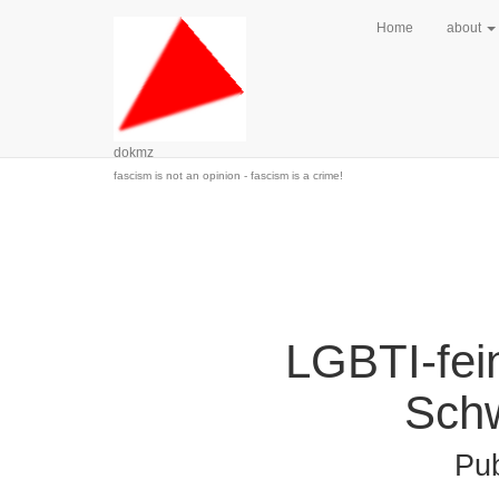
Home
about
dokmz
fascism is not an opinion - fascism is a crime!
LGBTI-fein
Schw
Pu