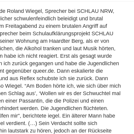
urde Roland Wiegel, Sprecher bei SCHLAU NRW,
her schwulenfeindlich beleidigt und brutal
Freitagabend zu einem brutalen Angriff auf
 Sprecher beim Schulaufklärungsprojekt SCHLAU
seiner Wohnung am Haardter Berg, als er von
chen, die Alkohol tranken und laut Musik hörten,
 habe ich nicht reagiert. Erst als gesagt wurde
in ich zurück gegangen und habe die Jugendlichen
ent gegenüber queer.de. Dann eskalierte die
, und aus Reflex schubste ich sie zurück. Dann
so Wiegel. “Am Boden hörte ich, wie sich über mich
inen Schlag aus’, ‘Wollen wir es der Schwuchtel mal
en einer Passantin, die die Polizei und einen
hindert werden. Die Jugendlichen flüchteten.
en mir”, berichtete iegel. Ein älterer Mann habe
el verdient. (…) Sein Verdacht sollte sich
hin lautstark zu hören, jedoch an der Rückseite