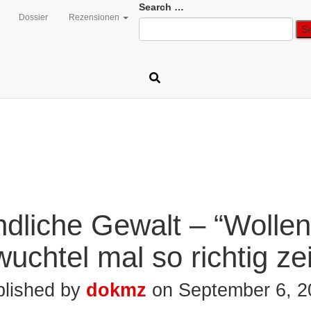
Search
Search …
Dossier
Rezensionen
for:
dliche Gewalt – “Wollen
uchtel mal so richtig ze
blished by
dokmz
on
September 6, 2