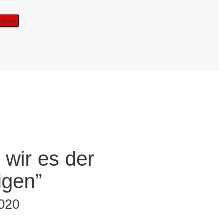
 wir es der
igen”
020