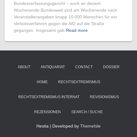
Bundesverfassungsgericht – auch an diesem
Wochenende.Bundesweit sind am Wochenende nach
Veranstalterangaben knapp 10.000 Menschen für ein
Verbotsverfahren gegen die AfD auf die Straße
gegangen. Insgesamt gab
Read more
ABOUT
ANTIQUARIAT
CONTACT
DOSSIER
HOME
RECHTSEXTREMISMUS
RECHTSEXTREMISMUS INTERNAT
REVISIONISMUS
REZENSIONEN
SEARCH / SUCHE
Hestia | Developed by
ThemeIsle