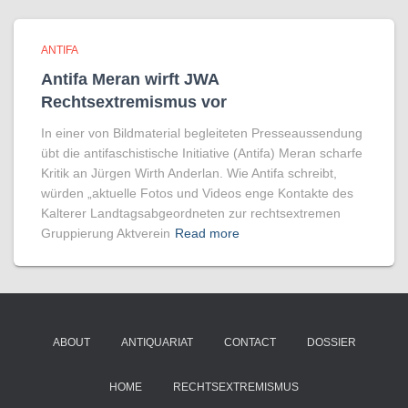
ANTIFA
Antifa Meran wirft JWA
Rechtsextremismus vor
In einer von Bildmaterial begleiteten Presseaussendung
übt die antifaschistische Initiative (Antifa) Meran scharfe
Kritik an Jürgen Wirth Anderlan. Wie Antifa schreibt,
würden „aktuelle Fotos und Videos enge Kontakte des
Kalterer Landtagsabgeordneten zur rechtsextremen
Gruppierung Aktverein
Read more
ABOUT
ANTIQUARIAT
CONTACT
DOSSIER
HOME
RECHTSEXTREMISMUS