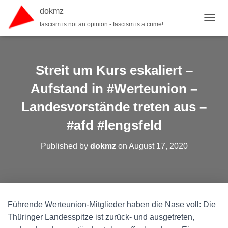
dokmz
fascism is not an opinion - fascism is a crime!
TOGGL
Streit um Kurs eskaliert –
Aufstand in #Werteunion –
Landesvorstände treten aus –
#afd #lengsfeld
Published by
dokmz
on
August 17, 2020
Führende Werteunion-Mitglieder haben die Nase voll: Die
Thüringer Landesspitze ist zurück- und ausgetreten,