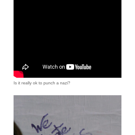
Is it really ok to punch a nazi?