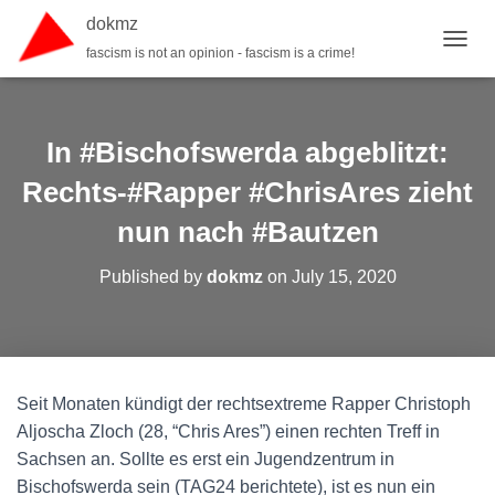
dokmz
fascism is not an opinion - fascism is a crime!
T
O
G
G
L
In #Bischofswerda abgeblitzt:
E
N
Rechts-#Rapper #ChrisAres zieht
A
nun nach #Bautzen
V
I
G
Published by
dokmz
on
July 15, 2020
A
T
I
O
N
Seit Monaten kündigt der rechtsextreme Rapper Christoph
Aljoscha Zloch (28, “Chris Ares”) einen rechten Treff in
Sachsen an. Sollte es erst ein Jugendzentrum in
Bischofswerda sein (TAG24 berichtete), ist es nun ein