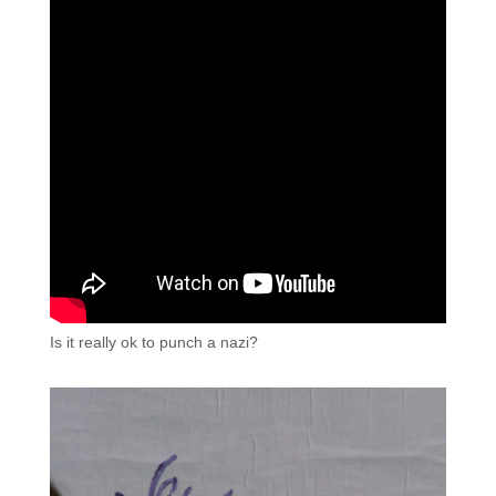
Is it really ok to punch a nazi?