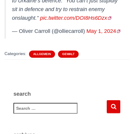
to Urkaine’s defence. “You can’t just stupidly
sit in defence and try to restrain enemy
onslaught.”
pic.twitter.com/DOI8Hs6Dzx
— Oliver Carroll (@olliecarroll)
May 1, 2024
Categories:
ALLGEMEIN
GEWALT
search
S
e
a
r
c