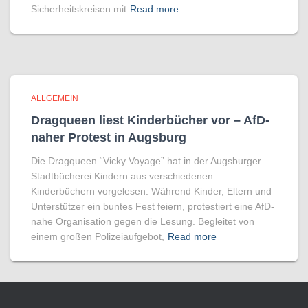
Sicherheitskreisen mit
Read more
ALLGEMEIN
Dragqueen liest Kinderbücher vor – AfD-
naher Protest in Augsburg
Die Dragqueen “Vicky Voyage” hat in der Augsburger
Stadtbücherei Kindern aus verschiedenen
Kinderbüchern vorgelesen. Während Kinder, Eltern und
Unterstützer ein buntes Fest feiern, protestiert eine AfD-
nahe Organisation gegen die Lesung. Begleitet von
einem großen Polizeiaufgebot,
Read more