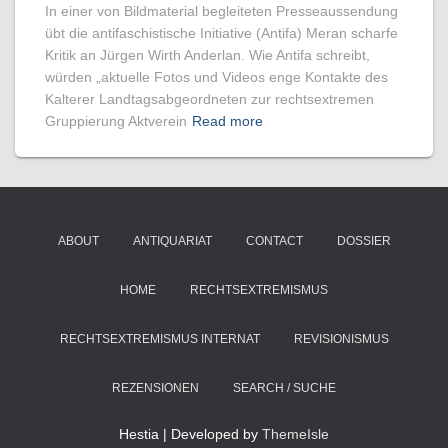
In einer von Bildmaterial begleiteten Presseaussendung
übt die antifaschistische Initiative (Antifa) Meran scharfe
Kritik an Jürgen Wirth Anderlan. Wie Antifa schreibt,
würden „aktuelle Fotos und Videos enge Kontakte des
Kalterer Landtagsabgeordneten zur rechtsextremen
Gruppierung Aktverein
Read more
ABOUT
ANTIQUARIAT
CONTACT
DOSSIER
HOME
RECHTSEXTREMISMUS
RECHTSEXTREMISMUS INTERNAT
REVISIONISMUS
REZENSIONEN
SEARCH / SUCHE
Hestia | Developed by
ThemeIsle