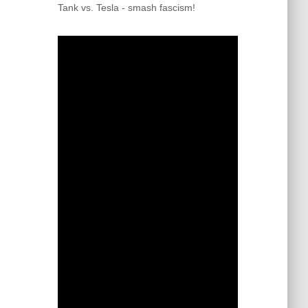
Tank vs. Tesla - smash fascism!