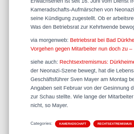
Erwachsenen ist seit 16. Juni vom Dienst f
Kameradschafts-Aufmärschen von Neonazis i
seine Kündigung zugestellt. Ob er arbeitsre
Was den Betriebsrat zur Kehrtwende bewoge
via morgenweb:
Betriebsrat bei Bad Dürkh
Vorgehen gegen Mitarbeiter nun doch zu –
siehe auch:
Rechtsextremismus: Dürkheimer L
der Neonazi-Szene bewegt, hat die Lebenshil
Geschäftsführer Sven Mayer am Montag bes
Angaben seit Februar von der Gesinnung d
zur Schau stellte. Wie lange der Mitarbeiter
nicht, so Mayer.
Categories:
KAMERADSCHAFT
RECHTSEXTREMISMUS