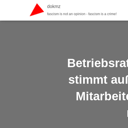
dokmz
fascism is not an opinion - fascism is a crime!
Betriebsra
stimmt au
Mitarbei