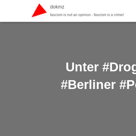
dokmz
fascism is not an opinion - fascism is a crime!
Unter #Dro
#Berliner #P