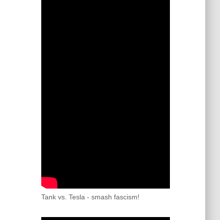
Tank vs. Tesla - smash fascism!