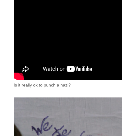
Is it really ok to punch a nazi?