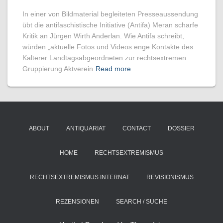
In einer von Bildmaterial begleiteten Presseaussendung
übt die antifaschistische Initiative (Antifa) Meran scharfe
Kritik an Jürgen Wirth Anderlan. Wie Antifa schreibt,
würden „aktuelle Fotos und Videos enge Kontakte des
Kalterer Landtagsabgeordneten zur rechtsextremen
Gruppierung Aktverein
Read more
ABOUT
ANTIQUARIAT
CONTACT
DOSSIER
HOME
RECHTSEXTREMISMUS
RECHTSEXTREMISMUS INTERNAT
REVISIONISMUS
REZENSIONEN
SEARCH / SUCHE