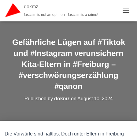
dokmz
fascism is not an opinion - fascism is a crime!
TOGGL
Gefährliche Lügen auf #Tiktok
und #Instagram verunsichern
Kita-Eltern in #Freiburg –
#verschwörungserzählung
#qanon
Published by
dokmz
on
August 10, 2024
Die Vorwürfe sind haltlos. Doch unter Eltern in Freiburg