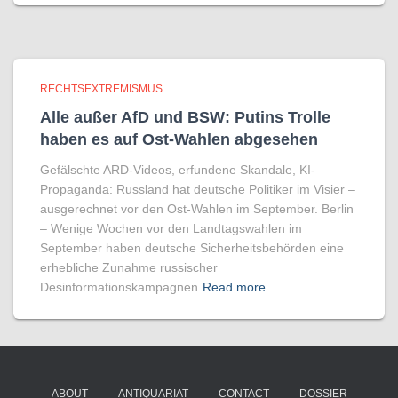
RECHTSEXTREMISMUS
Alle außer AfD und BSW: Putins Trolle
haben es auf Ost-Wahlen abgesehen
Gefälschte ARD-Videos, erfundene Skandale, KI-
Propaganda: Russland hat deutsche Politiker im Visier –
ausgerechnet vor den Ost-Wahlen im September. Berlin
– Wenige Wochen vor den Landtagswahlen im
September haben deutsche Sicherheitsbehörden eine
erhebliche Zunahme russischer
Desinformationskampagnen
Read more
ABOUT
ANTIQUARIAT
CONTACT
DOSSIER