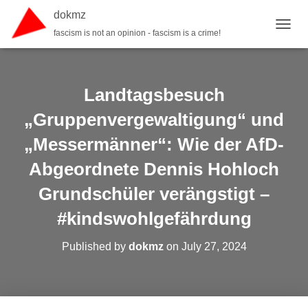
dokmz
fascism is not an opinion - fascism is a crime!
TOGGL
Landtagsbesuch
„Gruppenvergewaltigung“ und
„Messermänner“: Wie der AfD-
Abgeordnete Dennis Hohloch
Grundschüler verängstigt –
#kindswohlgefährdung
Published by
dokmz
on
July 27, 2024