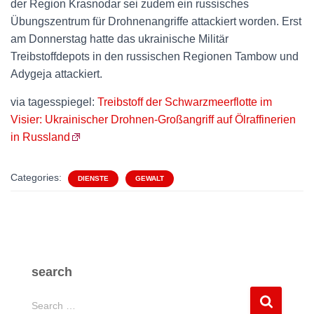
der Region Krasnodar sei zudem ein russisches
Übungszentrum für Drohnenangriffe attackiert worden. Erst
am Donnerstag hatte das ukrainische Militär
Treibstoffdepots in den russischen Regionen Tambow und
Adygeja attackiert.
via tagesspiegel:
Treibstoff der Schwarzmeerflotte im
Visier: Ukrainischer Drohnen-Großangriff auf Ölraffinerien
in Russland
Categories:
DIENSTE
GEWALT
search
S
Search …