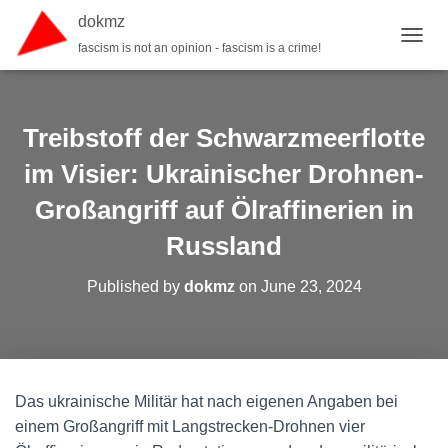
dokmz
fascism is not an opinion - fascism is a crime!
TOGGL
Treibstoff der Schwarzmeerflotte
im Visier: Ukrainischer Drohnen-
Großangriff auf Ölraffinerien in
Russland
Published by
dokmz
on
June 23, 2024
Das ukrainische Militär hat nach eigenen Angaben bei
einem Großangriff mit Langstrecken-Drohnen vier