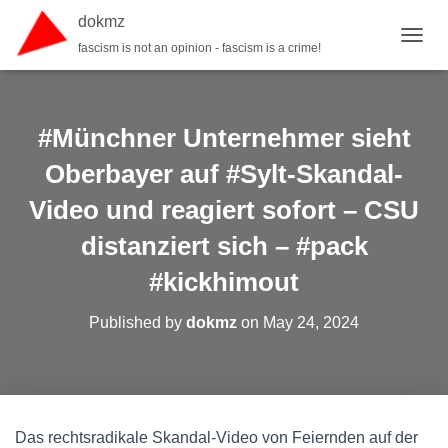
dokmz
fascism is not an opinion - fascism is a crime!
TOGGL
#Münchner Unternehmer sieht
Oberbayer auf #Sylt-Skandal-
Video und reagiert sofort – CSU
distanziert sich – #pack
#kickhimout
Published by
dokmz
on
May 24, 2024
Das rechtsradikale Skandal-Video von Feiernden auf der