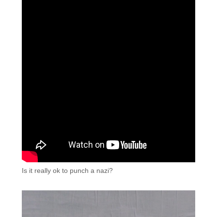
Is it really ok to punch a nazi?