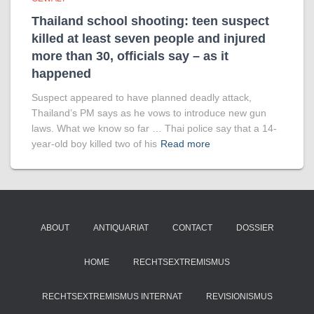
Thailand school shooting: teen suspect
killed at least seven people and injured
more than 30, officials say – as it
happened
Suspect appeared to have planned deadly attack,
Thailand’s PM says as he vows to introduce new gun
laws. What we know so far … Thai police say that a 14-
year-old boy killed two of his
Read more
ABOUT
ANTIQUARIAT
CONTACT
DOSSIER
HOME
RECHTSEXTREMISMUS
RECHTSEXTREMISMUS INTERNAT
REVISIONISMUS