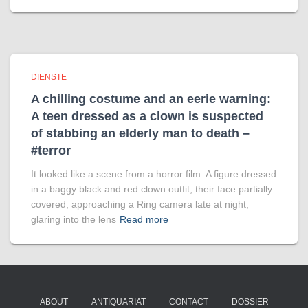
DIENSTE
A chilling costume and an eerie warning:
A teen dressed as a clown is suspected
of stabbing an elderly man to death –
#terror
It looked like a scene from a horror film: A figure dressed
in a baggy black and red clown outfit, their face partially
covered, approaching a Ring camera late at night,
glaring into the lens
Read more
ABOUT
ANTIQUARIAT
CONTACT
DOSSIER