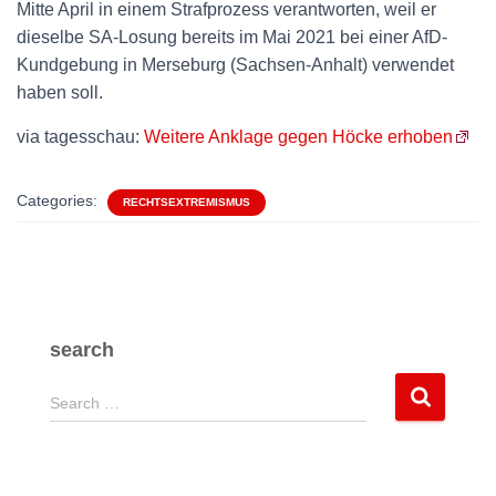
Mitte April in einem Strafprozess verantworten, weil er
dieselbe SA-Losung bereits im Mai 2021 bei einer AfD-
Kundgebung in Merseburg (Sachsen-Anhalt) verwendet
haben soll.
via tagesschau:
Weitere Anklage gegen Höcke erhoben
Categories:
RECHTSEXTREMISMUS
search
S
Search …
e
a
r
c