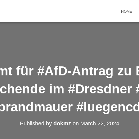
HOME
t für #AfD-Antrag zu 
uchende im #Dresdner #
brandmauer #luegenc
Published by
dokmz
on
March 22, 2024