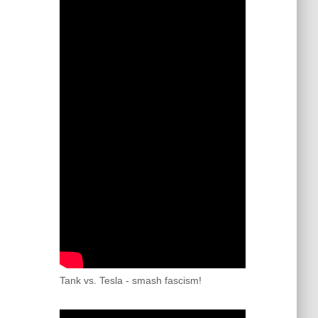
Tank vs. Tesla - smash fascism!