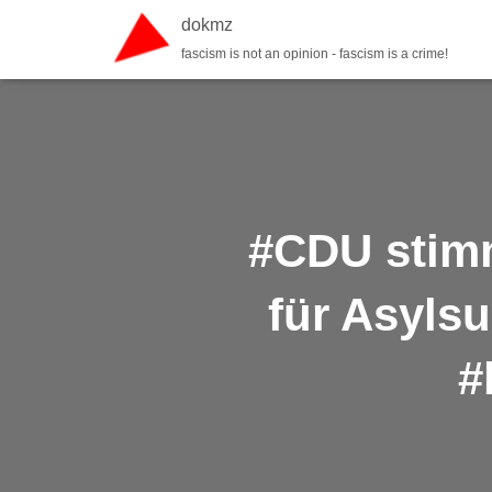
dokmz
fascism is not an opinion - fascism is a crime!
#CDU stimm
für Asyls
#