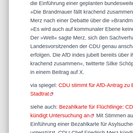
die Einführung einer geplanten bundesweit
»Die Brandmauer fällt krachend zusammen
Merz nach einer Debatte über die »Brandmau
»Es wird auch auf kommunaler Ebene kein
Der »Welt« sagte Merz, sich den Sachverh
Landesvorsitzenden der CDU genau anscha
erfolgen. Die AfD indes jubelt bereits über
krachend zusammen«, twitterte Silke Schöps
in einem Beitrag auf X.
via spiegel:
CDU stimmt für AfD-Antrag zu 
Stadtrat
siehe auch:
Bezahlkarte für Flüchtlinge: C
kündigt Untersuchung an
Mit Stimmen aus
Einführung einer Bezahlkarte für Asylsuch
unterstützt. CDU-Chef Friedrich Merz kündi