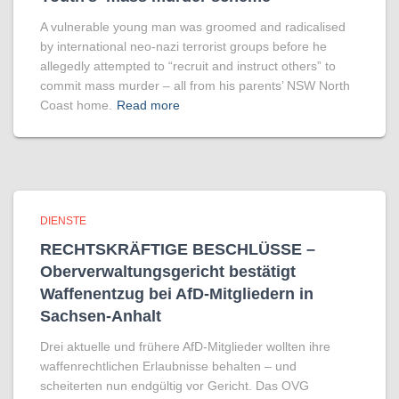
A vul­ner­able young man was groomed and rad­ic­al­ised
by inter­na­tional neo-nazi ter­ror­ist groups before he
allegedly attemp­ted to “recruit and instruct oth­ers” to
com­mit mass murder – all from his par­ents’ NSW North
Coast home.
Read more
DIENSTE
RECHTSKRÄFTIGE BESCHLÜSSE –
Oberverwaltungsgericht bestätigt
Waffenentzug bei AfD-Mitgliedern in
Sachsen-Anhalt
Drei aktuelle und frühere AfD-Mitglieder wollten ihre
waffenrechtlichen Erlaubnisse behalten – und
scheiterten nun endgültig vor Gericht. Das OVG