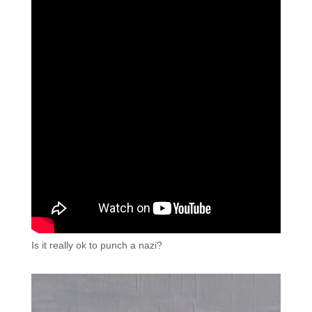
Is it really ok to punch a nazi?