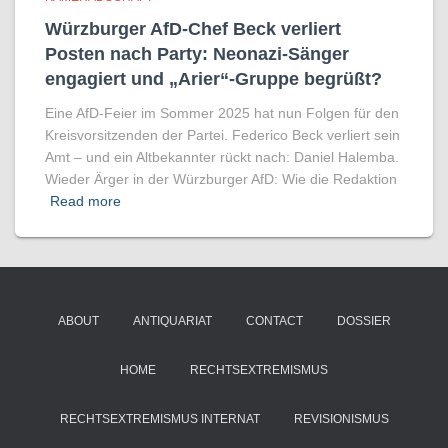
Würzburger AfD-Chef Beck verliert
Posten nach Party: Neonazi-Sänger
engagiert und „Arier“-Gruppe begrüßt?
Eine AfD-Feier im Sommer 2025 hat nun Folgen für den
Kreisvorsitzenden der Partei. Federico Beck verliert sein
Amt – und ein Altbekannter rückt nach: Daniel Halemba.
Wieder Ärger in der Würzburger AfD: Wie die Redaktion
Read more
ABOUT
ANTIQUARIAT
CONTACT
DOSSIER
HOME
RECHTSEXTREMISMUS
RECHTSEXTREMISMUS INTERNAT
REVISIONISMUS