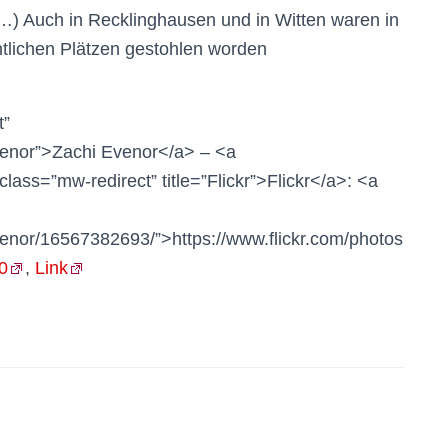
. (…) Auch in Recklinghausen und in Witten waren in
ntlichen Plätzen gestohlen worden
t”
evenor”>Zachi Evenor</a> – <a
class=”mw-redirect” title=”Flickr”>Flickr</a>: <a
venor/16567382693/”>https://www.flickr.com/photos
0
,
Link