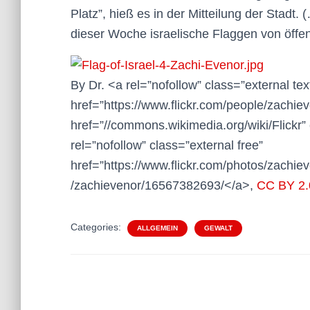
Platz”, hieß es in der Mitteilung der Stadt
dieser Woche israelische Flaggen von öffe
By Dr. <a rel=”nofollow” class=”external tex
href=”https://www.flickr.com/people/zachi
href=”//commons.wikimedia.org/wiki/Flickr” 
rel=”nofollow” class=”external free”
href=”https://www.flickr.com/photos/zachie
/zachievenor/16567382693/</a>,
CC BY 2.
Categories:
ALLGEMEIN
GEWALT