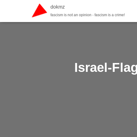
dokmz
fascism is not an opinion - fascism is a crime!
Israel-Fl