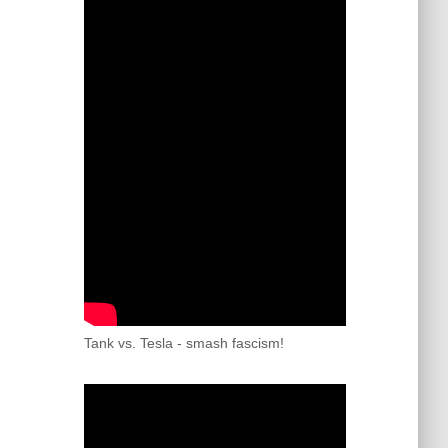
Tank vs. Tesla - smash fascism!