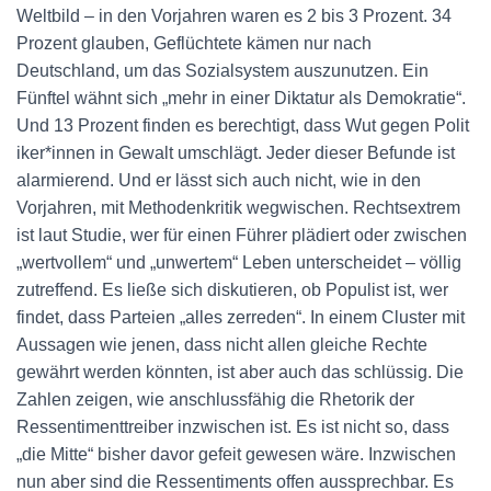
Weltbild – in den Vorjahren waren es 2 bis 3 Prozent. 34
Prozent glauben, Geflüchtete kämen nur nach
Deutschland, um das Sozialsystem auszunutzen. Ein
Fünftel wähnt sich „mehr in einer Diktatur als Demokratie“.
Und 13 Prozent finden es berechtigt, dass Wut gegen Po­li­t
i­ke­r*in­nen in Gewalt umschlägt. Jeder dieser Befunde ist
alarmierend. Und er lässt sich auch nicht, wie in den
Vorjahren, mit Methodenkritik wegwischen. Rechtsextrem
ist laut Studie, wer für einen Führer plädiert oder zwischen
„wertvollem“ und „unwertem“ Leben unterscheidet – völlig
zutreffend. Es ließe sich diskutieren, ob Populist ist, wer
findet, dass Parteien „alles zerreden“. In einem Cluster mit
Aussagen wie jenen, dass nicht allen gleiche Rechte
gewährt werden könnten, ist aber auch das schlüssig. Die
Zahlen zeigen, wie anschlussfähig die Rhetorik der
Ressentimenttreiber inzwischen ist. Es ist nicht so, dass
„die Mitte“ bisher davor gefeit gewesen wäre. Inzwischen
nun aber sind die Ressentiments offen aussprechbar. Es