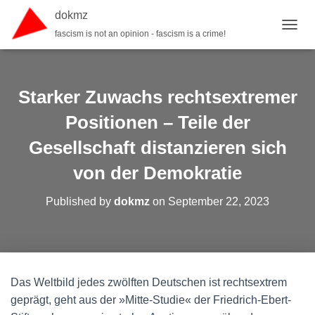
dokmz
fascism is not an opinion - fascism is a crime!
TOGGL
Starker Zuwachs rechtsextremer
Positionen – Teile der
Gesellschaft distanzieren sich
von der Demokratie
Published by
dokmz
on
September 22, 2023
Das Weltbild jedes zwölften Deutschen ist rechtsextrem
geprägt, geht aus der »Mitte-Studie« der Friedrich-Ebert-