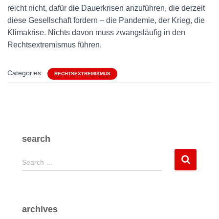
reicht nicht, dafür die Dauerkrisen anzuführen, die derzeit
diese Gesellschaft fordern – die Pandemie, der Krieg, die
Klimakrise. Nichts davon muss zwangsläufig in den
Rechtsextremismus führen.
Categories:
RECHTSEXTREMISMUS
search
S
Search …
e
a
r
c
archives
h