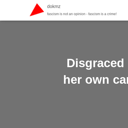
dokmz
fascism is not an opinion - fascism is a crime!
Disgraced 
her own car