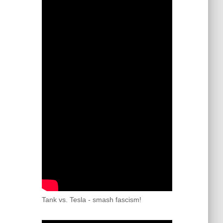
Tank vs. Tesla - smash fascism!