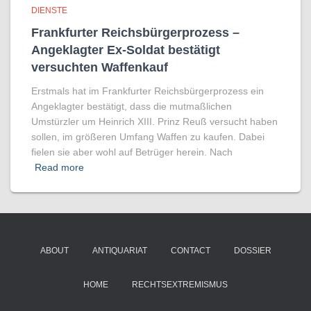
DIENSTE
Frankfurter Reichsbürgerprozess –
Angeklagter Ex-Soldat bestätigt
versuchten Waffenkauf
Erstmals hat im Frankfurter Reichsbürgerprozess ein
Angeklagter bestätigt, dass die mutmaßlichen
Umstürzler um Heinrich XIII. Prinz Reuß versucht haben
sollen, im größeren Umfang Waffen zu kaufen. Dabei
fielen sie aber wohl auf Betrüger herein. Nach
Read more
ABOUT
ANTIQUARIAT
CONTACT
DOSSIER
HOME
RECHTSEXTREMISMUS