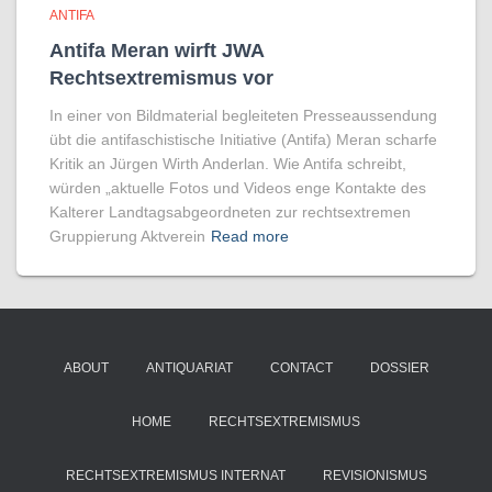
ANTIFA
Antifa Meran wirft JWA
Rechtsextremismus vor
In einer von Bildmaterial begleiteten Presseaussendung
übt die antifaschistische Initiative (Antifa) Meran scharfe
Kritik an Jürgen Wirth Anderlan. Wie Antifa schreibt,
würden „aktuelle Fotos und Videos enge Kontakte des
Kalterer Landtagsabgeordneten zur rechtsextremen
Gruppierung Aktverein
Read more
ABOUT
ANTIQUARIAT
CONTACT
DOSSIER
HOME
RECHTSEXTREMISMUS
RECHTSEXTREMISMUS INTERNAT
REVISIONISMUS