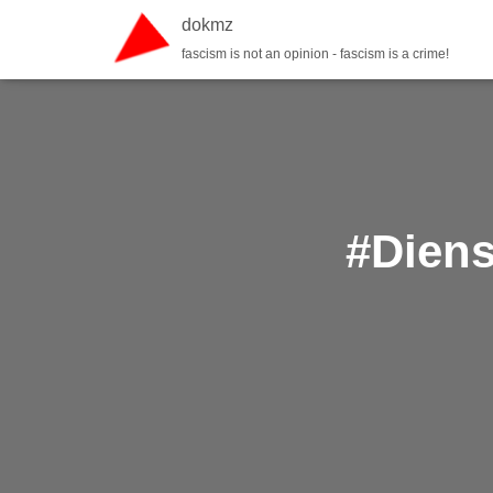
dokmz
fascism is not an opinion - fascism is a crime!
#Diens