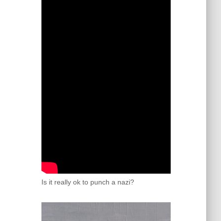
Is it really ok to punch a nazi?