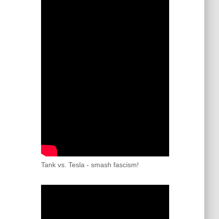
Tank vs. Tesla - smash fascism!