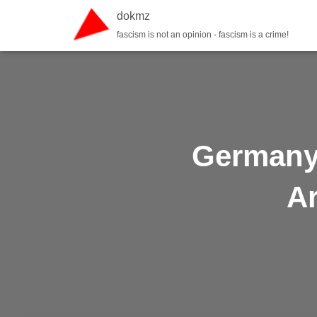
dokmz
fascism is not an opinion - fascism is a crime!
Germany
Ar