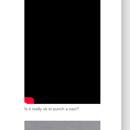
Is it really ok to punch a nazi?