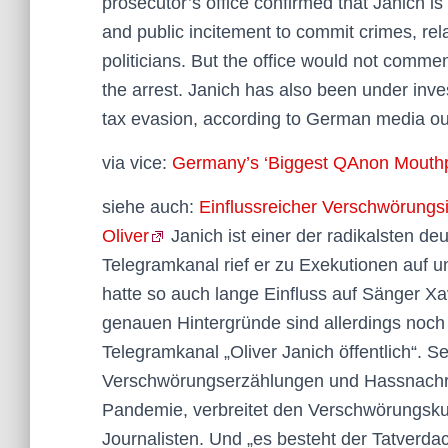
prosecutor’s office confirmed that Janich is 
and public incitement to commit crimes, rela
politicians. But the office would not comme
the arrest. Janich has also been under inves
tax evasion, according to German media ou
via vice:
Germany’s ‘Biggest QAnon Mouthpie
siehe auch:
Einflussreicher Verschwörungs
Oliver
Janich ist einer der radikalsten 
Telegramkanal rief er zu Exekutionen auf un
hatte so auch lange Einfluss auf Sänger X
genauen Hintergründe sind allerdings noch
Telegramkanal „Oliver Janich öffentlich“. S
Verschwörungserzählungen und Hassnachric
Pandemie, verbreitet den Verschwörungsku
Journalisten. Und „es besteht der Tatverda