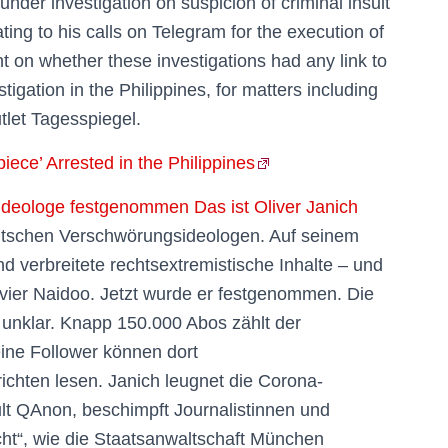
under investigation on suspicion of criminal insult
ting to his calls on Telegram for the execution of
nt on whether these investigations had any link to
tigation in the Philippines, for matters including
tlet Tagesspiegel.
ce’ Arrested in the Philippines
ideologe festgenommen Das ist Oliver Janich
deutschen Verschwörungsideologen. Auf seinem
d verbreitete rechtsextremistische Inhalte – und
avier Naidoo. Jetzt wurde er festgenommen. Die
 unklar. Knapp 150.000 Abos zählt der
eine Follower können dort
hten lesen. Janich leugnet die Corona-
lt QAnon, beschimpft Journalistinnen und
cht“, wie die Staatsanwaltschaft München