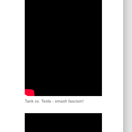
Tank vs. Tesla - smash fascism!