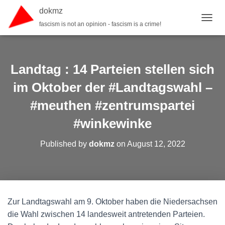
dokmz
fascism is not an opinion - fascism is a crime!
TOGGL
Landtag : 14 Parteien stellen sich
im Oktober der #Landtagswahl –
#meuthen #zentrumspartei
#winkewinke
Published by
dokmz
on
August 12, 2022
Zur Landtagswahl am 9. Oktober haben die Niedersachsen
die Wahl zwischen 14 landesweit antretenden Parteien.