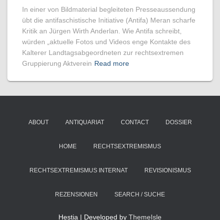
In einer von Bildmaterial begleiteten Presseaussendung
übt die antifaschistische Initiative (Antifa) Meran scharfe
Kritik an Jürgen Wirth Anderlan. Wie Antifa schreibt,
würden „aktuelle Fotos und Videos enge Kontakte des
Kalterer Landtagsabgeordneten zur rechtsextremen
Gruppierung Aktverein
Read more
ABOUT
ANTIQUARIAT
CONTACT
DOSSIER
HOME
RECHTSEXTREMISMUS
RECHTSEXTREMISMUS INTERNAT
REVISIONISMUS
REZENSIONEN
SEARCH / SUCHE
Hestia | Developed by
ThemeIsle