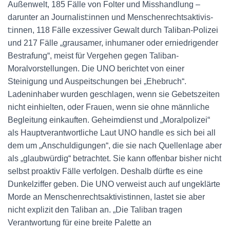
Außenwelt, 185 Fälle von Folter und Misshandlung –
darunter an Jour­na­lis­t:in­nen und Men­schen­rechts­ak­ti­vis­
t:in­nen, 118 Fälle exzessiver Gewalt durch Taliban-Polizei
und 217 Fälle „grausamer, inhumaner oder erniedrigender
Bestrafung“, meist für Vergehen gegen Taliban-
Moralvorstellungen. Die UNO berichtet von einer
Steinigung und Auspeitschungen bei „Ehebruch“.
Ladeninhaber wurden geschlagen, wenn sie Gebetszeiten
nicht einhielten, oder Frauen, wenn sie ohne männliche
Begleitung einkauften. Geheimdienst und „Moralpolizei“
als Hauptverantwortliche Laut UNO handle es sich bei all
dem um „Anschuldigungen“, die sie nach Quellenlage aber
als „glaubwürdig“ betrachtet. Sie kann offenbar bisher nicht
selbst proaktiv Fälle verfolgen. Deshalb dürfte es eine
Dunkelziffer geben. Die UNO verweist auch auf ungeklärte
Morde an Menschenrechtsaktivistinnen, lastet sie aber
nicht explizit den Taliban an. „Die Taliban tragen
Verantwortung für eine breite Palette an