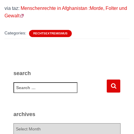
via taz:
Menschenrechte in Afghanistan :Morde, Folter und
Gewalt
Categories:
RECHTSEXTREMISMUS
search
S
e
a
r
c
archives
h
f
a
o
r