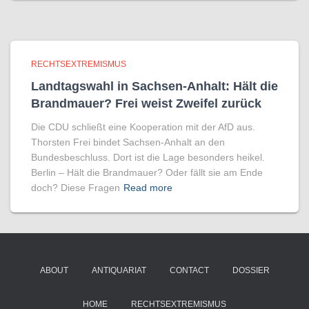
RECHTSEXTREMISMUS
Landtagswahl in Sachsen-Anhalt: Hält die
Brandmauer? Frei weist Zweifel zurück
Die CDU schließt eine Kooperation mit der AfD aus.
Thorsten Frei bindet Sachsen-Anhalt an den
Bundesbeschluss. Dort ist die Lage besonders heikel.
Berlin – Hält die Brandmauer? Oder fällt sie am Ende
doch? Diese Fragen
Read more
ABOUT
ANTIQUARIAT
CONTACT
DOSSIER
HOME
RECHTSEXTREMISMUS