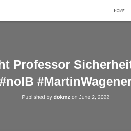
HOME
t Professor Sicherhei
#noIB #MartinWagene
Published by
dokmz
on
June 2, 2022