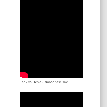
Tank vs. Tesla - smash fascism!