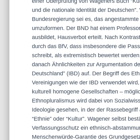
einer Überprüfung von Wageners Buch “Kul
und die nationale Identität der Deutschen”. 
Bundesregierung sei es, das angestammte de
umzuformen. Der BND hat einem Professor
ausbildet, Hausverbot erteilt. Nach Kontra
durch das BfV, dass insbesondere die Pas
schreibt, als extremistisch bewertet werd
danach Ähnlichkeiten zur Argumentation d
Deutschland” (IBD) auf. Der Begriff des Et
Vereinigungen wie der IBD verwendet wird, 
kulturell homogene Gesellschaften – möglic
Ethnopluralismus wird dabei von Sozialwiss
Ideologie gesehen, in der der Rassebegriff
“Ethnie” oder “Kultur”. Wagener selbst bes
Verfassungsschutz ein ethnisch-abstammun
Menschenwürde-Garantie des Grundgesetzes