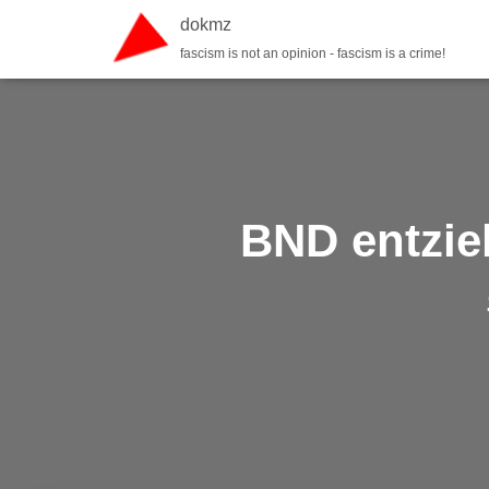
dokmz
fascism is not an opinion - fascism is a crime!
BND entzieh