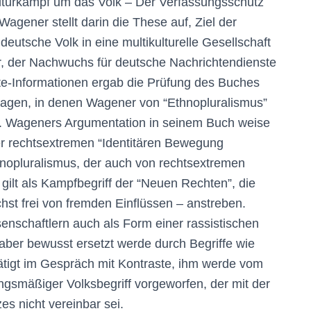
turkampf um das Volk – Der Verfassungsschutz
Wagener stellt darin die These auf, Ziel der
utsche Volk in eine multikulturelle Gesellschaft
, der Nachwuchs für deutsche Nachrichtendienste
ste-Informationen ergab die Prüfung des Buches
sagen, in denen Wagener von “Ethnopluralismus”
en. Wageners Argumentation in seinem Buch weise
er rechtsextremen “Identitären Bewegung
hnopluralismus, der auch von rechtsextremen
gilt als Kampfbegriff der “Neuen Rechten”, die
hst frei von fremden Einflüssen – anstreben.
enschaftlern auch als Form einer rassistischen
 aber bewusst ersetzt werde durch Begriffe wie
tätigt im Gespräch mit Kontraste, ihm werde vom
gsmäßiger Volksbegriff vorgeworfen, der mit der
 nicht vereinbar sei.