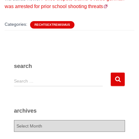
was arrested for prior school shooting threats
Categories:
RECHTSEXTREMISMUS
search
S
Search …
e
a
r
c
archives
h
f
a
o
r
r
c