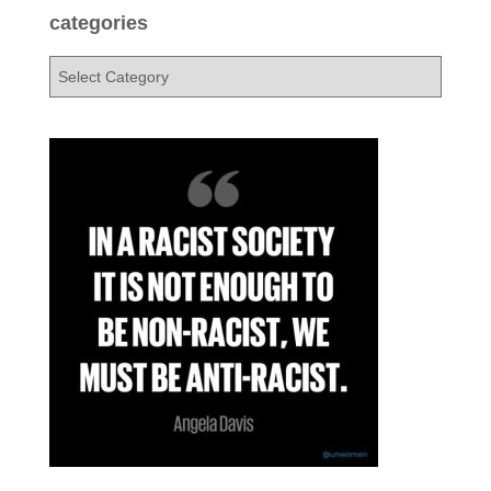
:
h
categories
i
v
c
e
a
s
t
e
g
o
r
i
e
s