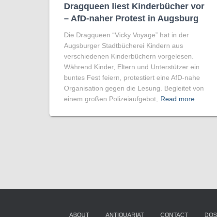
Dragqueen liest Kinderbücher vor
– AfD-naher Protest in Augsburg
Die Dragqueen “Vicky Voyage” hat in der
Augsburger Stadtbücherei Kindern aus
verschiedenen Kinderbüchern vorgelesen.
Während Kinder, Eltern und Unterstützer ein
buntes Fest feiern, protestiert eine AfD-nahe
Organisation gegen die Lesung. Begleitet von
einem großen Polizeiaufgebot,
Read more
ABOUT
ANTIQUARIAT
CONTACT
DOS