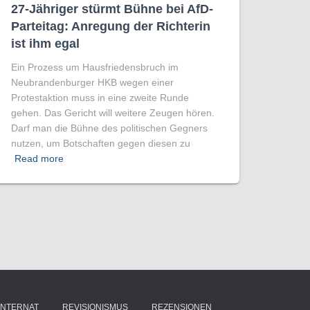
27-Jähriger stürmt Bühne bei AfD-
Parteitag: Anregung der Richterin
ist ihm egal
Ein Prozess um Hausfriedensbruch im
Neubrandenburger HKB wegen einer
Protestaktion muss in eine zweite Runde
gehen. Das Gericht will weitere Zeugen hören.
Darf man die Bühne des politischen Gegners
nutzen, um Botschaften gegen diesen zu
Read more
INTERNAT
REVISIONISMUS
REZENSIONEN