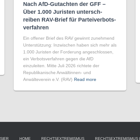
Nach AfD-Gutachten der GFF –
Über 1.000 Juristen unter­sch­
reiben RAV-Brief für Par­tei­ver­bots­
ver­fahren
Ein offener Brief des RAV gewinnt zunehmend
Unterstützung: Inzwischen haben sich mehr als
1.000 Juristen der Forderung angeschlossen,
ein Verbotsverfahren gegen die AfD
einzuleiten. Mitte Juli 2026 richtete der
Republikanische Anwältinnen- und
Anwälteverein e.V. (RAV)
Read more
SIER
HOME
RECHTSEXTREMISMUS
RECHTSEXTREMISMUS 