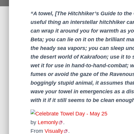
“A towel, [The Hitchhiker’s Guide to the
useful thing an interstellar hitchhiker ca
can wrap it around you for warmth as y
Beta; you can lie on it on the brilliant 
the heady sea vapors; you can sleep und
the desert world of Kakrafoon; use it to
wet it for use in hand-to-hand-combat; w
fumes or avoid the gaze of the Ravenous
boggingly stupid animal, it assumes that i
wave your towel in emergencies as a dist
with it if it still seems to be clean enoug
by
Lemonly
.
From
Visually
.