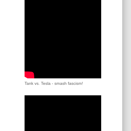
Tank vs. Tesla - smash fascism!