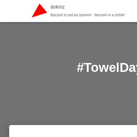
dokmz
fascism is not an opinion - fascism is a crime!
#TowelDay