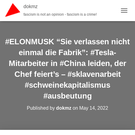
dokmz
fascism is not an opinion - fascism is a crime!
TOGGL
#ELONMUSK “Sie verlassen nicht
einmal die Fabrik”: #Tesla-
Mitarbeiter in #China leiden, der
Chef feiert’s – #sklavenarbeit
#schweinekapitalismus
#ausbeutung
Published by
dokmz
on
May 14, 2022