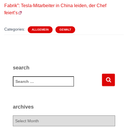
Fabrik”: Tesla-Mitarbeiter in China leiden, der Chef
feiert’s
Categories:
ALLGEMEIN
GEWALT
search
S
e
a
r
c
archives
h
f
a
o
r