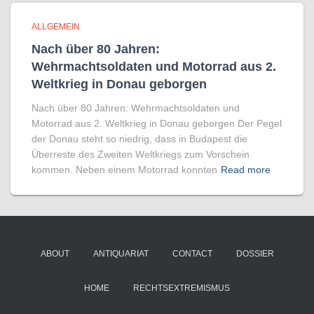
ALLGEMEIN
Nach über 80 Jahren:
Wehrmachtsoldaten und Motorrad aus 2.
Weltkrieg in Donau geborgen
Nach über 80 Jahren: Wehrmachtsoldaten und
Motorrad aus 2. Weltkrieg in Donau geborgen Der Pegel
der Donau steht so niedrig, dass in Budapest die
Überreste des Zweiten Weltkriegs zum Vorschein
kommen. Neben einem Motorrad konnten
Read more
ABOUT
ANTIQUARIAT
CONTACT
DOSSIER
HOME
RECHTSEXTREMISMUS