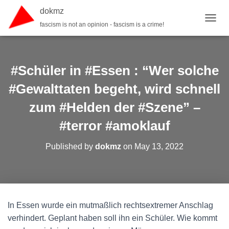
dokmz
fascism is not an opinion - fascism is a crime!
TOGGL
#Schüler in #Essen : “Wer solche
#Gewalttaten begeht, wird schnell
zum #Helden der #Szene” –
#terror #amoklauf
Published by
dokmz
on
May 13, 2022
In Essen wurde ein mutmaßlich rechtsextremer Anschlag
verhindert. Geplant haben soll ihn ein Schüler. Wie kommt