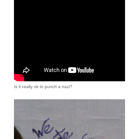
Is it really ok to punch a nazi?