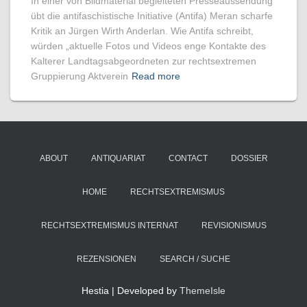
In einer von Bildmaterial begleiteten Presseaussendung
übt die antifaschistische Initiative (Antifa) Meran scharfe
Kritik an Jürgen Wirth Anderlan. Wie Antifa schreibt,
würden „aktuelle Fotos und Videos enge Kontakte des
Kalterer Landtagsabgeordneten zur rechtsextremen
Gruppierung Aktverein
Read more
ABOUT
ANTIQUARIAT
CONTACT
DOSSIER
HOME
RECHTSEXTREMISMUS
RECHTSEXTREMISMUS INTERNAT
REVISIONISMUS
REZENSIONEN
SEARCH / SUCHE
Hestia | Developed by
ThemeIsle