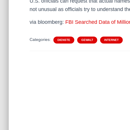
U.S. officials can request that actual name
not unusual as officials try to understand th
via bloomberg:
FBI Searched Data of Milli
Categories:
DIENSTE
GEWALT
INTERNET