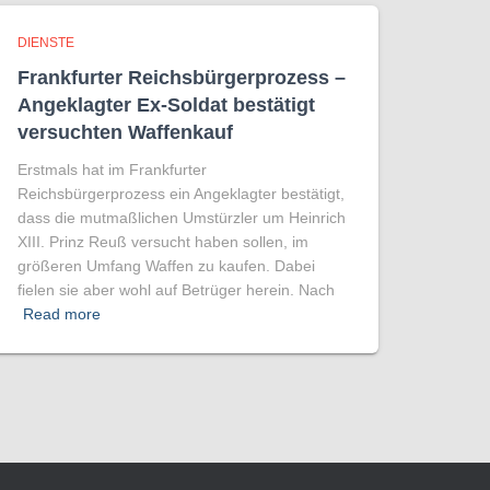
DIENSTE
Frankfurter Reichsbürgerprozess –
Angeklagter Ex-Soldat bestätigt
versuchten Waffenkauf
Erstmals hat im Frankfurter
Reichsbürgerprozess ein Angeklagter bestätigt,
dass die mutmaßlichen Umstürzler um Heinrich
XIII. Prinz Reuß versucht haben sollen, im
größeren Umfang Waffen zu kaufen. Dabei
fielen sie aber wohl auf Betrüger herein. Nach
Read more