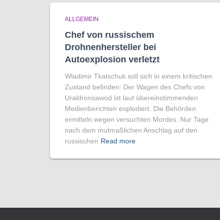
ALLGEMEIN
Chef von russischem
Drohnenhersteller bei
Autoexplosion verletzt
Wladimir Tkatschuk soll sich in einem kritischen
Zustand befinden: Der Wagen des Chefs von
Uraldronsawod ist laut übereinstimmenden
Medienberichten explodiert. Die Behörden
ermitteln wegen versuchten Mordes. Nur Tage
nach dem mutmaßlichen Anschlag auf den
russischen
Read more