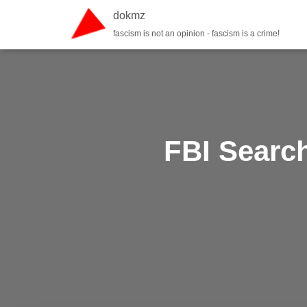
dokmz
fascism is not an opinion - fascism is a crime!
FBI Search