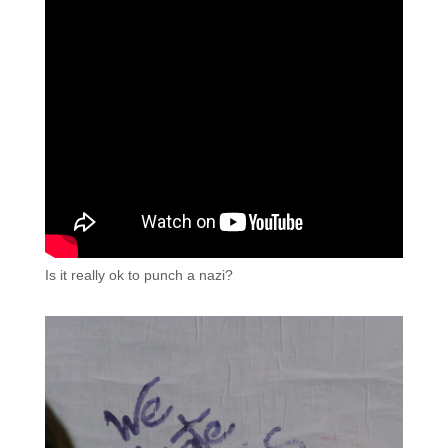
Is it really ok to punch a nazi?