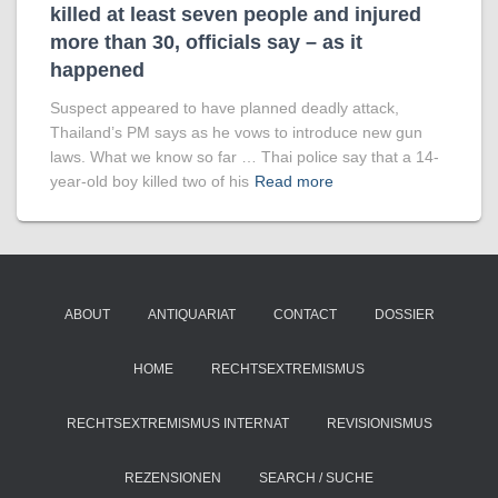
killed at least seven people and injured
more than 30, officials say – as it
happened
Suspect appeared to have planned deadly attack,
Thailand’s PM says as he vows to introduce new gun
laws. What we know so far … Thai police say that a 14-
year-old boy killed two of his
Read more
ABOUT
ANTIQUARIAT
CONTACT
DOSSIER
HOME
RECHTSEXTREMISMUS
RECHTSEXTREMISMUS INTERNAT
REVISIONISMUS
REZENSIONEN
SEARCH / SUCHE