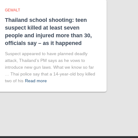
GEWALT
Thailand school shooting: teen
suspect killed at least seven
people and injured more than 30,
officials say – as it happened
Suspect appeared to have planned deadly
attack, Thailand’s PM says as he vows to
introduce new gun laws. What we know so far
… Thai police say that a 14-year-old boy killed
two of his
Read more