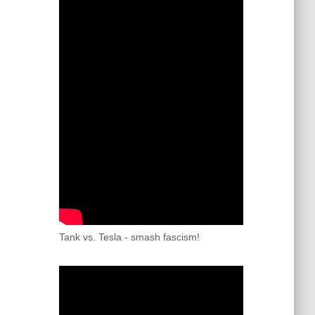
Tank vs. Tesla - smash fascism!