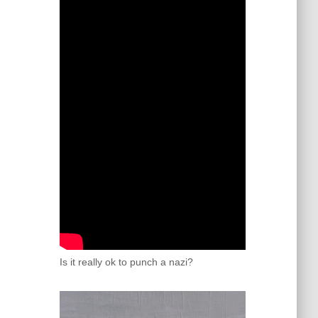
Is it really ok to punch a nazi?