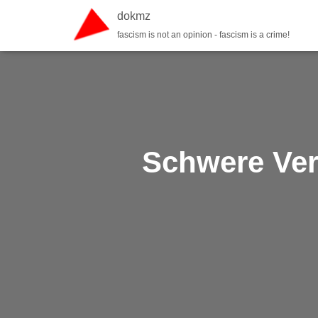
dokmz
fascism is not an opinion - fascism is a crime!
Schwere Verl