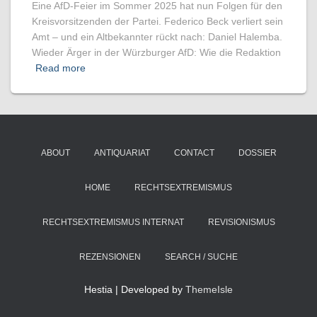
Eine AfD-Feier im Sommer 2025 hat nun Folgen für den
Kreisvorsitzenden der Partei. Federico Beck verliert sein
Amt – und ein Altbekannter rückt nach: Daniel Halemba.
Wieder Ärger in der Würzburger AfD: Wie die Redaktion
Read more
ABOUT
ANTIQUARIAT
CONTACT
DOSSIER
HOME
RECHTSEXTREMISMUS
RECHTSEXTREMISMUS INTERNAT
REVISIONISMUS
REZENSIONEN
SEARCH / SUCHE
Hestia | Developed by
ThemeIsle