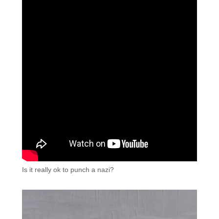
Is it really ok to punch a nazi?