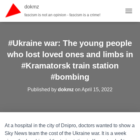
dokmz
fascism is not an opinion - fascism is a crime!
TOGGL
#Ukraine war: The young people
who lost loved ones and limbs in
#Kramatorsk train station
#bombing
Published by
dokmz
on
April 15, 2022
At a hospital in the city of Dnipro, doctors wanted to show a
Sky News team the cost of the Ukraine war. It is a week