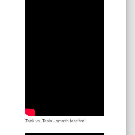
Tank vs. Tesla - smash fascism!