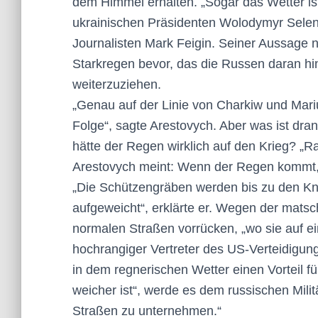
dem Himmel erhalten. „Sogar das Wetter ist
ukrainischen Präsidenten Wolodymyr Selens
Journalisten Mark Feigin. Seiner Aussage n
Starkregen bevor, das die Russen daran hin
weiterzuziehen.
„Genau auf der Linie von Charkiw und Mari
Folge“, sagte Arestovych. Aber was ist d
hätte der Regen wirklich auf den Krieg? „R
Arestovych meint: Wenn der Regen kommt, 
„Die Schützengräben werden bis zu den Kni
aufgeweicht“, erklärte er. Wegen der mat
normalen Straßen vorrücken, „wo sie auf ein
hochrangiger Vertreter des US-Verteidigun
in dem regnerischen Wetter einen Vorteil f
weicher ist“, werde es dem russischen Milit
Straßen zu unternehmen.“