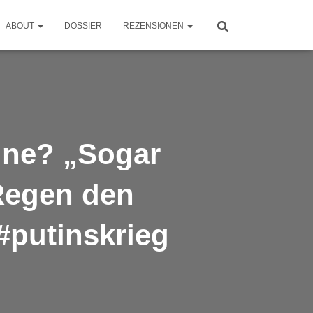
ABOUT
DOSSIER
REZENSIONEN
aine? „Sogar
 Regen den
#putinskrieg