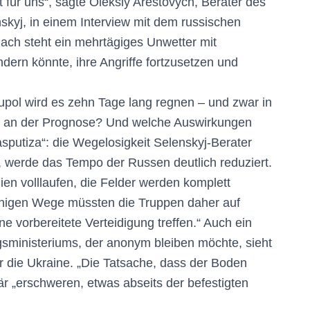
 für uns“, sagte Oleksiy Arestovych, Berater des
kyj, in einem Interview mit dem russischen
ach steht ein mehrtägiges Unwetter mit
dern könnte, ihre Angriffe fortzusetzen und
upol wird es zehn Tage lang regnen – und zwar in
ran an der Prognose? Und welche Auswirkungen
asputiza“: die Wegelosigkeit Selenskyj-Berater
werde das Tempo der Russen deutlich reduziert.
en volllaufen, die Felder werden komplett
schigen Wege müssten die Truppen daher auf
e vorbereitete Verteidigung treffen.“ Auch ein
gsministeriums, der anonym bleiben möchte, sieht
ür die Ukraine. „Die Tatsache, dass der Boden
är „erschweren, etwas abseits der befestigten