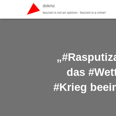
dokmz
fascism is not an opinion - fascism is a crime!
„#Rasputiza
das #Wett
#Krieg beei