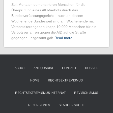
Seit Monaten demonstrieren Menschen für die
Überprüfung eines AfD-Verbots durch das
Bundesverfassungsgericht – auch an diesem
Wochenende.Bundesweit sind am Wochenende nach
Veranstalterangaben knapp 10.000 Menschen für ein
Verbotsverfahren gegen die AfD auf die Straße
gegangen. Insgesamt gab
Read more
ABOUT
ANTIQUARIAT
CONTACT
DOSSIER
HOME
RECHTSEXTREMISMUS
RECHTSEXTREMISMUS INTERNAT
REVISIONISMUS
REZENSIONEN
SEARCH / SUCHE