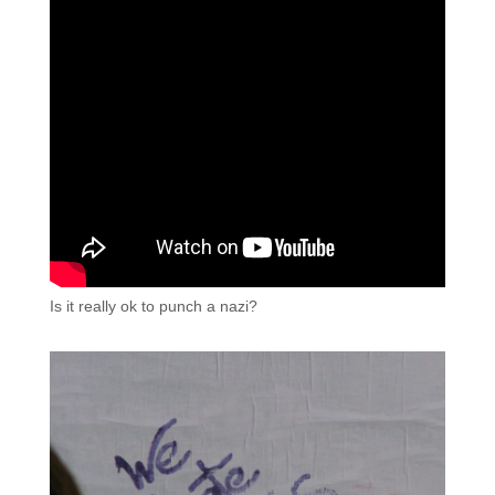
Is it really ok to punch a nazi?