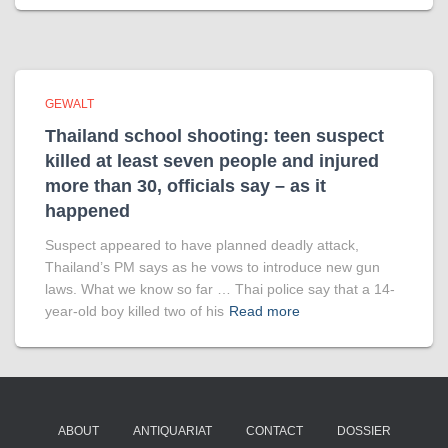
GEWALT
Thailand school shooting: teen suspect
killed at least seven people and injured
more than 30, officials say – as it
happened
Suspect appeared to have planned deadly attack,
Thailand’s PM says as he vows to introduce new gun
laws. What we know so far … Thai police say that a 14-
year-old boy killed two of his
Read more
ABOUT
ANTIQUARIAT
CONTACT
DOSSIER