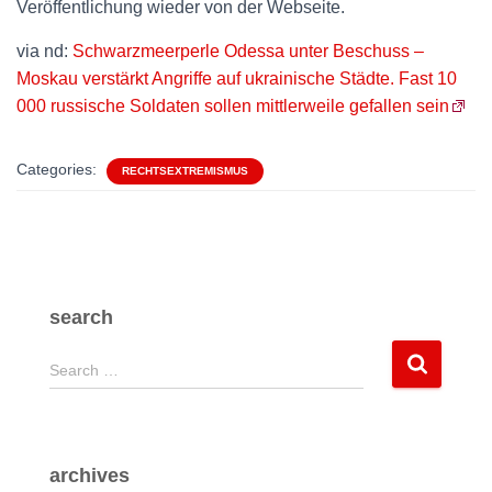
Veröffentlichung wieder von der Webseite.
via nd:
Schwarzmeerperle Odessa unter Beschuss –
Moskau verstärkt Angriffe auf ukrainische Städte. Fast 10
000 russische Soldaten sollen mittlerweile gefallen sein
Categories:
RECHTSEXTREMISMUS
search
S
Search …
e
a
r
c
archives
h