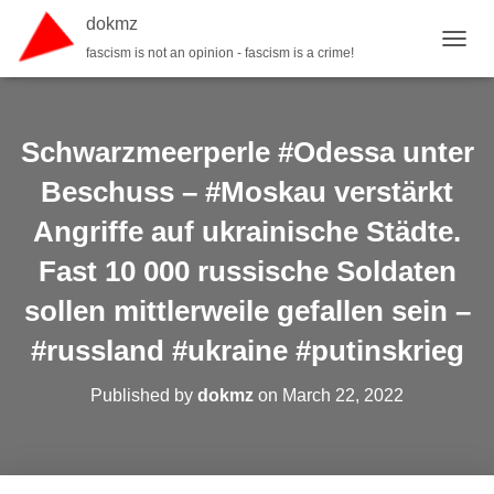
dokmz
fascism is not an opinion - fascism is a crime!
TOGGL
Schwarzmeerperle #Odessa unter
Beschuss – #Moskau verstärkt
Angriffe auf ukrainische Städte.
Fast 10 000 russische Soldaten
sollen mittlerweile gefallen sein –
#russland #ukraine #putinskrieg
Published by
dokmz
on
March 22, 2022