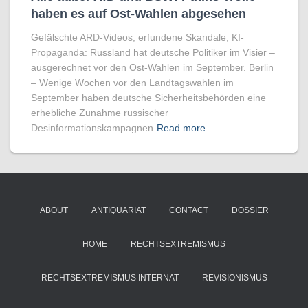
haben es auf Ost-Wahlen abgesehen
Gefälschte ARD-Videos, erfundene Skandale, KI-
Propaganda: Russland hat deutsche Politiker im Visier –
ausgerechnet vor den Ost-Wahlen im September. Berlin
– Wenige Wochen vor den Landtagswahlen im
September haben deutsche Sicherheitsbehörden eine
erhebliche Zunahme russischer
Desinformationskampagnen
Read more
ABOUT
ANTIQUARIAT
CONTACT
DOSSIER
HOME
RECHTSEXTREMISMUS
RECHTSEXTREMISMUS INTERNAT
REVISIONISMUS