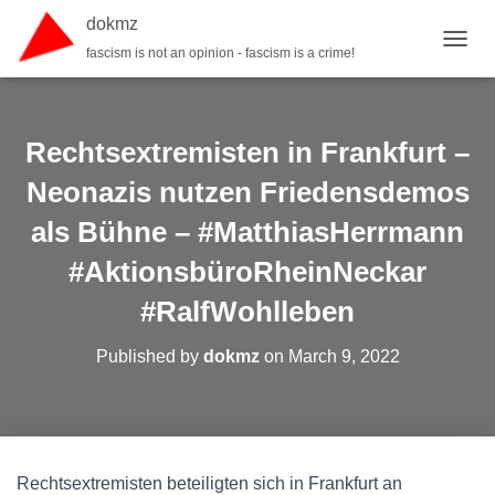
dokmz
fascism is not an opinion - fascism is a crime!
TOGGL
Rechtsextremisten in Frankfurt –
Neonazis nutzen Friedensdemos
als Bühne – #MatthiasHerrmann
#AktionsbüroRheinNeckar
#RalfWohlleben
Published by
dokmz
on
March 9, 2022
Rechtsextremisten beteiligten sich in Frankfurt an